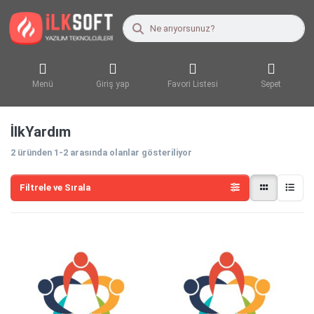
Menü
Giriş yap
Favori Listesi
Sepet
İlkYardım
2
üründen
1-2
arasında olanlar gösteriliyor
Filtrele ve Sırala