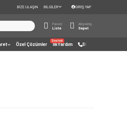
BIZE ULAŞIN
BILGILER
GIRIŞ YAP
Favori
Alışveriş
Liste
Sepet
Destek
aret
Özel Çözümler
İlkYardım
Bize Ulaşın