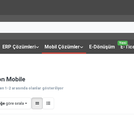
Yeni
ERP Çözümleri
Mobil Çözümler
E-Dönüşüm
E-Tic
on Mobile
den
1-2
arasında olanlar gösteriliyor
iğe
göre sırala