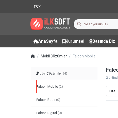
TR
AnaSayfa
Kurumsal
Basında Biz
Mobil Çözümler
Falcon Mobile
Falc
Mobil Çözümler
2
ürün
Falcon Mobile
Özell
Falcon Boss
Falcon Digital